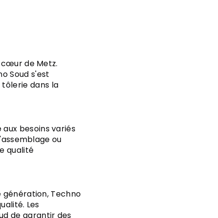
n cœur de Metz.
no Soud s'est
ôlerie dans la
 aux besoins variés
 l'assemblage ou
e qualité
re génération, Techno
ualité. Les
d de garantir des