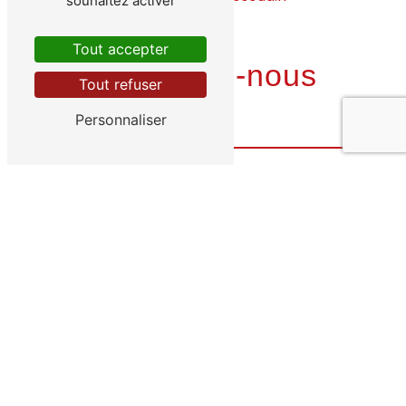
souhaitez activer
Tout accepter
Contactez-nous
Tout refuser
Personnaliser